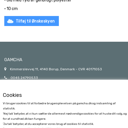
• Uld med fyld af genbrugt polyester
• 10 cm
Tilføj til Ønskeskyen
GAMCHA
Kimmerslevvej 11, 4140 Borup, Denmark - CVR 40171053
0045 24790533
gamcha@gamcha.dk
Cookies
Vi bruger cookies til at forbedre brugeroplevelsen på gamcha.dk og indsamling af
statistik.
’Nej tak’ betyder, at vi kun sætter de allermest nødvendige cookies for at huske dit valg, og
for at sundhed.dk kan fungere.
’Ja tak’ betyder, at du accepterer vores brug af cookies til statistik.