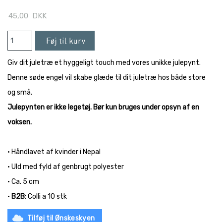
45,00
DKK
Giv dit juletræ et hyggeligt touch med vores unikke julepynt.
Denne søde engel vil skabe glæde til dit juletræ hos både store
og små.
Julepynten er ikke legetøj. Bør kun bruges under opsyn af en
voksen.
• Håndlavet af kvinder i Nepal
• Uld med fyld af genbrugt polyester
• Ca. 5 cm
•
B2B:
Colli a 10 stk
Tilføj til Ønskeskyen