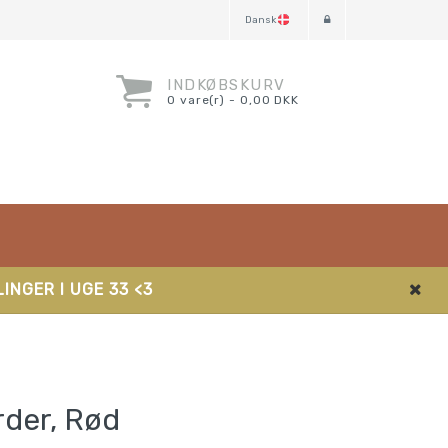
Dansk
INDKØBSKURV
0 vare(r) - 0,00 DKK
INGER I UGE 33 <3
rder, Rød