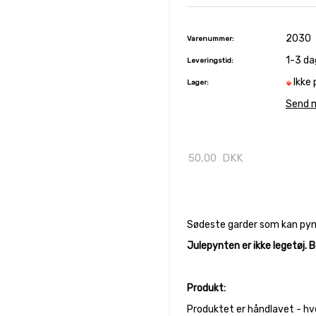
2030
Varenummer:
1-3 da
Leveringstid:
Ikke 
Lager:
Send m
50,00
DKK
Sødeste garder som kan pynte 
Julepynten er ikke legetøj. 
Produkt:
Produktet er håndlavet - hv