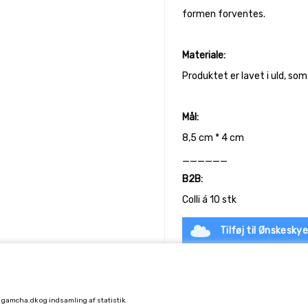
formen forventes.
Materiale:
Produktet er lavet i uld, s
Mål:
8,5 cm * 4 cm
______
B2B:
Colli á 10 stk
Tilføj til Ønskesky
å gamcha.dk og indsamling af statistik.