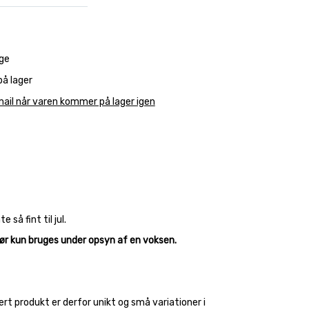
ge
på lager
ail når varen kommer på lager igen
så fint til jul.
Bør kun bruges under opsyn af en voksen.
ert produkt er derfor unikt og små variationer i