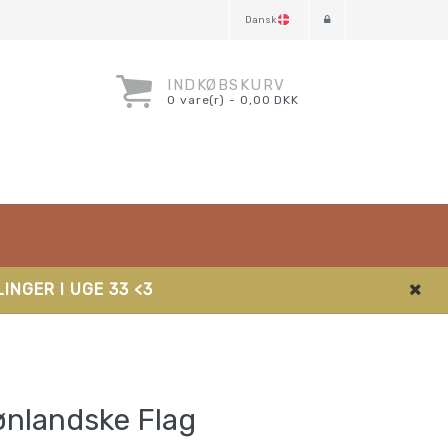
Dansk
INDKØBSKURV
0 vare(r) - 0,00 DKK
INGER I UGE 33 <3
ønlandske Flag