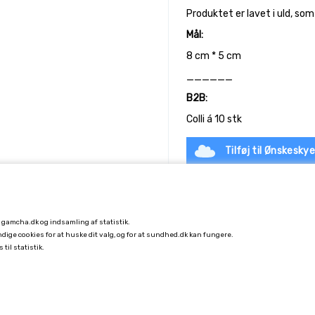
Produktet er lavet i uld, s
Mål:
8 cm * 5 cm
______
B2B:
Colli á 10 stk
Tilføj til Ønskesky
å gamcha.dk og indsamling af statistik.
endige cookies for at huske dit valg, og for at sundhed.dk kan fungere.
 til statistik.
KUNDESERVICE
FORSENDELSE
FORTRYDELSE