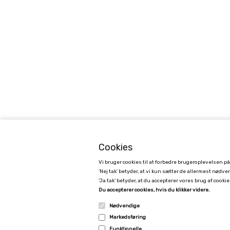
Cookies
Vi bruger cookies til at forbedre brugeroplevelsen p
’Nej tak’ betyder, at vi kun sætter de allermest nødv
’Ja tak’ betyder, at du accepterer vores brug af cookies
GAMCHA
Du accepterer cookies, hvis du klikker videre.
Kimmerslevvej 11, 4140 Borup, Denmark - CVR 40171053
Nødvendige
Markedsføring
0045 24790533
Funktionelle