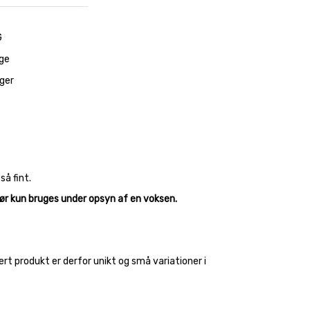
G
ge
ager
å fint.
Bør kun bruges under opsyn af en voksen.
ert produkt er derfor unikt og små variationer i