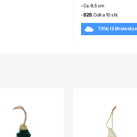
• Ca. 8,5 cm
•
B2B:
Colli a 10 stk
Tilføj til Ønskesky