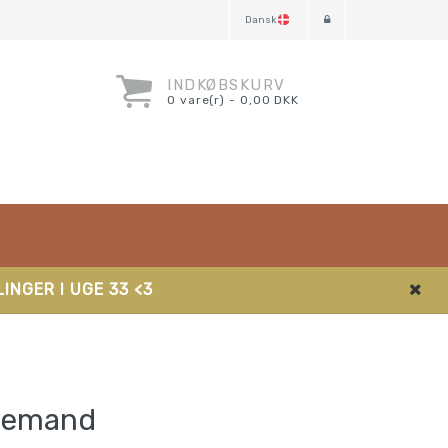
Dansk
INDKØBSKURV
0 vare(r) - 0,00 DKK
INGER I UGE 33 <3
ulemand