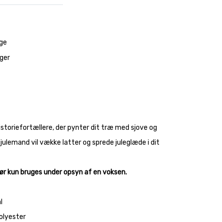
ge
ager
storiefortællere, der pynter dit træ med sjove og
julemand vil vække latter og sprede juleglæde i dit
Bør kun bruges under opsyn af en voksen.
l
olyester