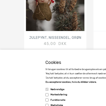
JULEPYNT, NISSEENGEL, GRØN
45,00 DKK
Cookies
Vi bruger cookies til at forbedre brugeroplevelsen p
’Nej tak’ betyder, at vi kun sætter de allermest nødv
’Ja tak’ betyder, at du accepterer vores brug af cookies
GAMCHA
Du accepterer cookies, hvis du klikker videre.
Kimmerslevvej 11, 4140 Borup, Denmark - CVR 40171053
Nødvendige
Markedsføring
0045 24790533
Funktionelle
gamcha@gamcha.dk
Statistiske