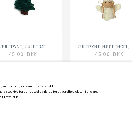
JULEPYNT, JULETRÆ
JULEPYNT, NISSEENGEL, 
45,00 DKK
45,00 DKK
å gamcha.dk og indsamling af statistik.
endige cookies for at huske dit valg, og for at sundhed.dk kan fungere.
 til statistik.
KUNDESERVICE
FORSENDELSE
FORTRYDELSE