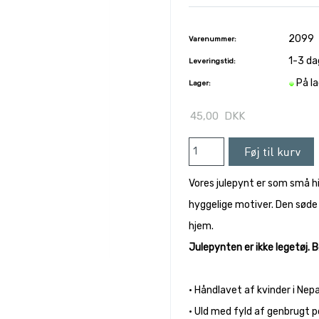
2099
Varenummer:
1-3 da
Leveringstid:
På l
Lager:
45,00
DKK
Vores julepynt er som små hi
hyggelige motiver. Den søde 
hjem.
Julepynten er ikke legetøj. 
• Håndlavet af kvinder i Nepa
• Uld med fyld af genbrugt p