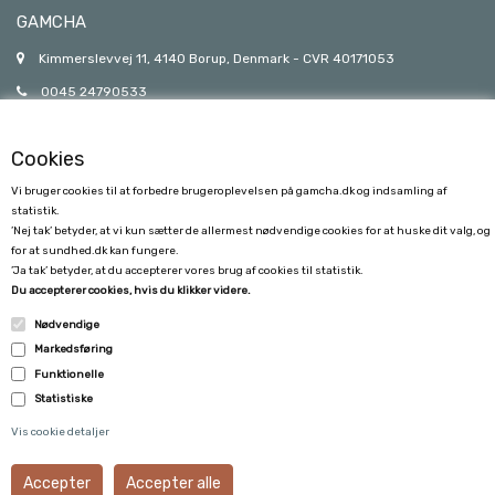
GAMCHA
Kimmerslevvej 11, 4140 Borup, Denmark - CVR 40171053
0045 24790533
gamcha@gamcha.dk
Cookies
Vi bruger cookies til at forbedre brugeroplevelsen på gamcha.dk og indsamling af
statistik.
’Nej tak’ betyder, at vi kun sætter de allermest nødvendige cookies for at huske dit valg, og
for at sundhed.dk kan fungere.
’Ja tak’ betyder, at du accepterer vores brug af cookies til statistik.
KUNDESERVICE
Du accepterer cookies, hvis du klikker videre.
Nødvendige
FORSENDELSE
Markedsføring
FORTRYDELSE
Funktionelle
Statistiske
VILKÅR OG BETINGELSER
Vis cookie detaljer
KUNDECENTER
B2B LOGIN