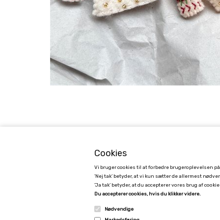
Cookies
Vi bruger cookies til at forbedre brugeroplevelsen p
’Nej tak’ betyder, at vi kun sætter de allermest nødv
’Ja tak’ betyder, at du accepterer vores brug af cookies
GAMCHA
Du accepterer cookies, hvis du klikker videre.
Kimmerslevvej 11, 4140 Borup, Denmark - CVR 40171053
Nødvendige