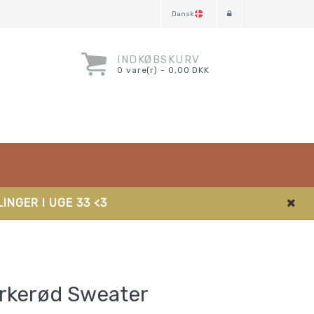
Dansk
INDKØBSKURV
0 vare(r) - 0,00 DKK
INGER I UGE 33 <3
rkerød Sweater