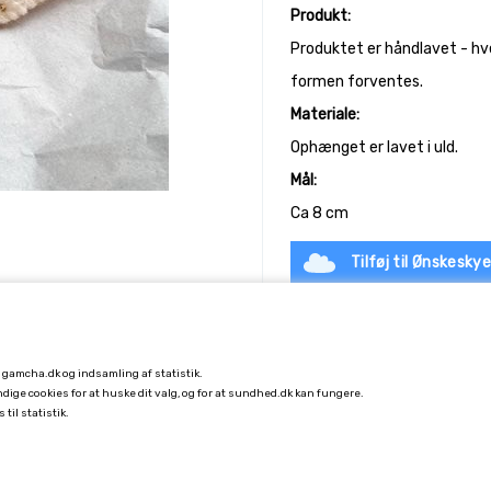
Produkt:
Produktet er håndlavet - hv
formen forventes.
Materiale:
Ophænget er lavet i uld.
Mål:
Ca 8 cm
Tilføj til Ønskesky
å gamcha.dk og indsamling af statistik.
endige cookies for at huske dit valg, og for at sundhed.dk kan fungere.
 til statistik.
KUNDESERVICE
FORSENDELSE