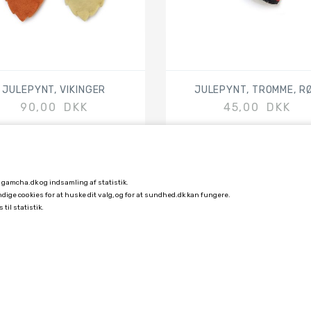
JULEPYNT, VIKINGER
JULEPYNT, TROMME, R
90,00 DKK
45,00 DKK
å gamcha.dk og indsamling af statistik.
endige cookies for at huske dit valg, og for at sundhed.dk kan fungere.
 til statistik.
KUNDESERVICE
FORSENDELSE
FORTRYDELSE
VILKÅR OG BETINGELSER