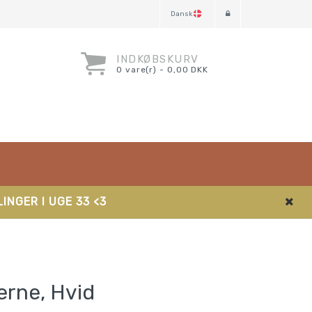
Dansk
INDKØBSKURV
0 vare(r) - 0,00 DKK
INGER I UGE 33 <3
erne, Hvid