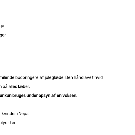
ge
ager
milende budbringere af juleglæde. Den håndlavet hvid
m på alles læber.
Bør kun bruges under opsyn af en voksen.
 kvinder i Nepal
olyester