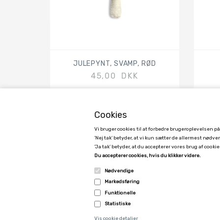
JULEPYNT, SVAMP, RØD
45,00 DKK
Cookies
Vi bruger cookies til at forbedre brugeroplevelsen p
’Nej tak’ betyder, at vi kun sætter de allermest nødv
’Ja tak’ betyder, at du accepterer vores brug af cookies
GAMCHA
Du accepterer cookies, hvis du klikker videre.
Kimmerslevvej 11, 4140 Borup, Denmark - CVR 40171053
Nødvendige
Markedsføring
0045 24790533
Funktionelle
gamcha@gamcha.dk
Statistiske
Vis cookie detaljer