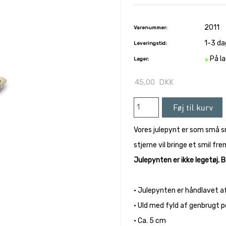
2011
Varenummer:
1-3 da
Leveringstid:
På l
Lager:
45,00
DKK
Vores julepynt er som små s
stjerne vil bringe et smil fre
Julepynten er ikke legetøj. 
• Julepynten er håndlavet af
• Uld med fyld af genbrugt p
• Ca. 5 cm