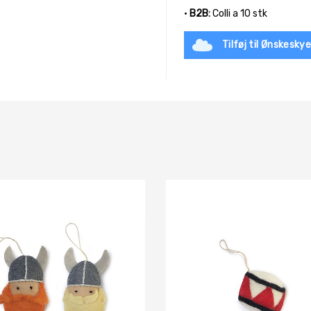
•
B2B:
Colli a 10 stk
Tilføj til Ønskesky