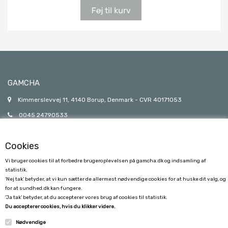
GAMCHA
Kimmerslevvej 11, 4140 Borup, Denmark - CVR 40171053
0045 24790533
gamcha@gamcha.dk
Cookies
Vi bruger cookies til at forbedre brugeroplevelsen på gamcha.dk og indsamling af
statistik.
’Nej tak’ betyder, at vi kun sætter de allermest nødvendige cookies for at huske dit valg, og
for at sundhed.dk kan fungere.
’Ja tak’ betyder, at du accepterer vores brug af cookies til statistik.
KUNDESERVICE
Du accepterer cookies, hvis du klikker videre.
Nødvendige
FORSENDELSE