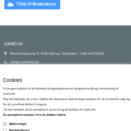
Tilføj til Ønskeskyen
GAMCHA
Kimmerslevvej 11, 4140 Borup, Denmark - CVR 40171053
0045 24790533
gamcha@gamcha.dk
Cookies
Vi bruger cookies til at forbedre brugeroplevelsen på gamcha.dk og indsamling af
statistik.
’Nej tak’ betyder, at vi kun sætter de allermest nødvendige cookies for at huske dit valg, og
for at sundhed.dk kan fungere.
’Ja tak’ betyder, at du accepterer vores brug af cookies til statistik.
KUNDESERVICE
Du accepterer cookies, hvis du klikker videre.
Nødvendige
FORSENDELSE
Markedsføring