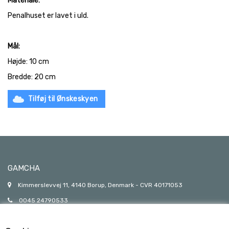
Materiale:
Penalhuset er lavet i uld.
Mål:
Højde: 10 cm
Bredde: 20 cm
Tilføj til Ønskeskyen
GAMCHA
Kimmerslevvej 11, 4140 Borup, Denmark - CVR 40171053
0045 24790533
gamcha@gamcha.dk