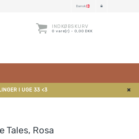
Dansk
INDKØBSKURV
0 vare(r) - 0,00 DKK
INGER I UGE 33 <3
e Tales, Rosa