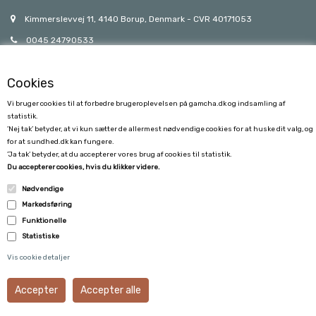
Kimmerslevvej 11, 4140 Borup, Denmark - CVR 40171053
0045 24790533
gamcha@gamcha.dk
Cookies
Vi bruger cookies til at forbedre brugeroplevelsen på gamcha.dk og indsamling af
statistik.
’Nej tak’ betyder, at vi kun sætter de allermest nødvendige cookies for at huske dit valg, og
for at sundhed.dk kan fungere.
’Ja tak’ betyder, at du accepterer vores brug af cookies til statistik.
KUNDESERVICE
Du accepterer cookies, hvis du klikker videre.
Nødvendige
FORSENDELSE
Markedsføring
FORTRYDELSE
Funktionelle
Statistiske
VILKÅR OG BETINGELSER
Vis cookie detaljer
KUNDECENTER
B2B LOGIN