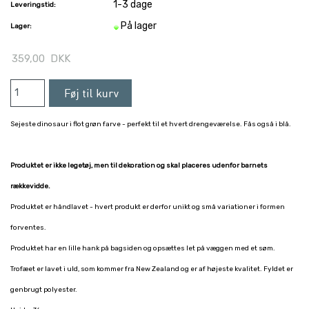
1-3 dage
Leveringstid:
På lager
Lager:
359,00
DKK
Sejeste dinosaur i flot grøn farve - perfekt til et hvert drengeværelse. Fås også i blå.
Produktet er ikke legetøj, men til dekoration og skal placeres udenfor barnets
rækkevidde.
Produktet er håndlavet - hvert produkt er derfor unikt og små variationer i formen
forventes.
Produktet har en lille hank på bagsiden og opsættes let på væggen med et søm.
Trofæet er lavet i uld, som kommer fra New Zealand og er af højeste kvalitet. Fyldet er
genbrugt polyester.