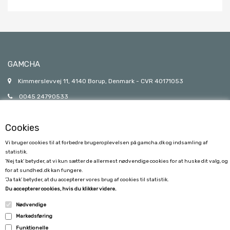
GAMCHA
Kimmerslevvej 11, 4140 Borup, Denmark - CVR 40171053
0045 24790533
gamcha@gamcha.dk
Cookies
Vi bruger cookies til at forbedre brugeroplevelsen på gamcha.dk og indsamling af
statistik.
’Nej tak’ betyder, at vi kun sætter de allermest nødvendige cookies for at huske dit valg, og
for at sundhed.dk kan fungere.
’Ja tak’ betyder, at du accepterer vores brug af cookies til statistik.
KUNDESERVICE
Du accepterer cookies, hvis du klikker videre.
Nødvendige
FORSENDELSE
Markedsføring
FORTRYDELSE
Funktionelle