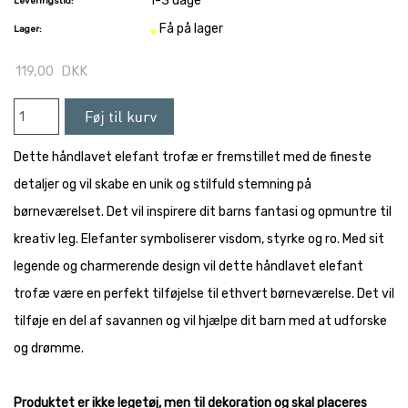
1-3 dage
Leveringstid:
Få på lager
Lager:
119,00
DKK
Dette håndlavet elefant trofæ er fremstillet med de fineste
detaljer og vil skabe en unik og stilfuld stemning på
børneværelset. Det vil inspirere dit barns fantasi og opmuntre til
kreativ leg. Elefanter symboliserer visdom, styrke og ro. Med sit
legende og charmerende design vil dette håndlavet elefant
trofæ være en perfekt tilføjelse til ethvert børneværelse. Det vil
tilføje en del af savannen og vil hjælpe dit barn med at udforske
og drømme.
Produktet er ikke legetøj, men til dekoration og skal placeres