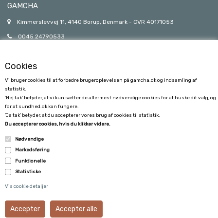
GAMCHA
Kimmerslevvej 11, 4140 Borup, Denmark - CVR 40171053
0045 24790533
gamcha@gamcha.dk
Cookies
Vi bruger cookies til at forbedre brugeroplevelsen på gamcha.dk og indsamling af
statistik.
’Nej tak’ betyder, at vi kun sætter de allermest nødvendige cookies for at huske dit valg, og
for at sundhed.dk kan fungere.
’Ja tak’ betyder, at du accepterer vores brug af cookies til statistik.
KUNDESERVICE
Du accepterer cookies, hvis du klikker videre.
Nødvendige
FORSENDELSE
Markedsføring
FORTRYDELSE
Funktionelle
Statistiske
VILKÅR OG BETINGELSER
Vis cookie detaljer
KUNDECENTER
B2B LOGIN