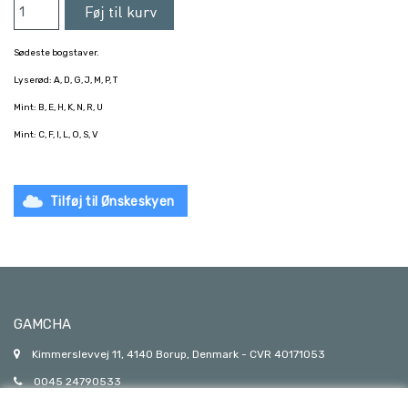
Sødeste bogstaver.
Lyserød: A, D, G, J, M, P, T
Mint: B, E, H, K, N, R, U
Mint: C, F, I, L, O, S, V
Tilføj til Ønskeskyen
GAMCHA
Kimmerslevvej 11, 4140 Borup, Denmark - CVR 40171053
0045 24790533