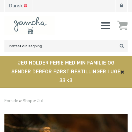
Dansk
JEG HOLDER FERIE MED MIN FAMILIE OG
SENDER DERFOR FØRST BESTILLINGER I UGE
33 <3
Forside
»
Shop
»
Jul