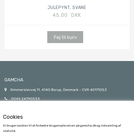
JULEPYNT, SVANE
45,00 DKK
GAMCHA
Kimmerslevvej 11, 4140 Borup, Denmark - CVR 40171053
0045 24790533
gamcha@gamcha.dk
Cookies
Vi bruger cookies til at forbedre brugeroplevelsen på gamcha.dk og indsamling af
statistik.